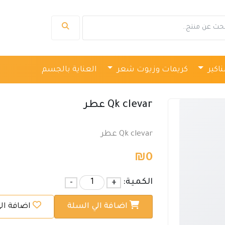
ناكير
كريمات وزيوت شعر
العناية بالجسم
Qk clevar عطر
Qk clevar عطر
₪
0
الكمية:
+
-
اضافة الي السلة
اضافة ال