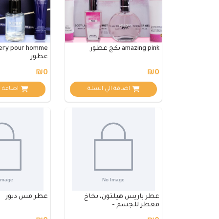
amazing pink بكج عطور
عطور
₪0
₪0
اضافة الي السلة
اضافة ا
عطر باريس هيلتون، بخاخ
عطر مس ديور
معطر للجسم -