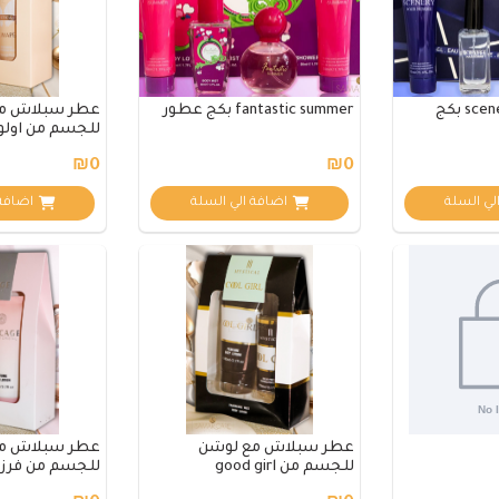
scenery pour homme بكج
fantastic summer بكج عطور
عطر سبلاش م
للجسم من اولو
₪0
₪0
لي السلة
اضافة الي السلة
اضافة 
عطر سبلاش مع لوشن
عطر سبلاش م
للجسم من good girl
للجسم من فرز