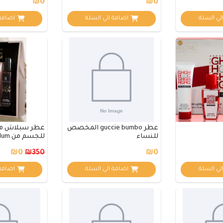
₪0
₪0
لي السلة
اضافة الي السلة
اضافة 
عطر guccie bumbo المخصص
عطر سبلاش م
للنساء
للجسم من black oplum
₪0
₪0
₪350
لي السلة
اضافة الي السلة
اضافة 