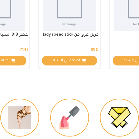
مزيل عرق من lady sbeed stick
عطر 818 الشبابي المميز
₪0
₪0
لي السلة
اضافة الي السلة
اضافة 