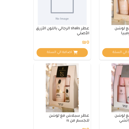
ع لوشن
عطر shalis الرجالي باللون الأزرق
مبيا
الأصلي
₪0
الي السلة
اضافة الي السلة
ع لوشن
عطر سبلاش مع لوشن
اتشي
للجسم من is