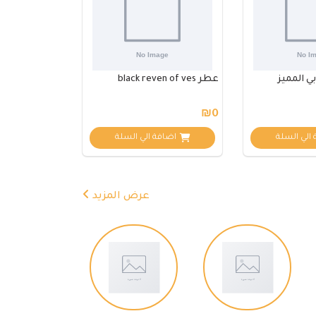
عطر black reven of ves
₪0
الي السلة
اضافة الي السلة
عرض المزيد
مساعد Samar Care
متصل الآن