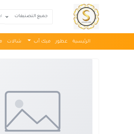
الرئيسية
عطور
ميك أب
شالات
م