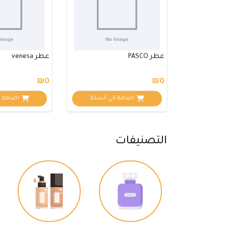
عطر PASCO
عطر venesa
₪0
₪0
اضافة الي السلة
اضافة ا
التصنيفات