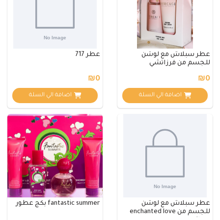
عطر سبلاش مع لوشن
عطر 717
للجسم من فرزاتشي
₪0
₪0
اضافة الي السلة
اضافة الي السلة
عطر سبلاش مع لوشن
fantastic summer بكج عطور
للجسم من enchanted love