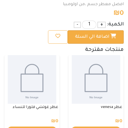
افضل معطر جسم ،من اولومبيا
₪
0
الكمية:
+
-
اضافة الي السلة
منتجات مقترحة
عطر venesa
عطر غوتشي فلورا للنساء
₪0
₪0